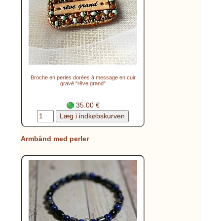
Broche en perles dorées à message en cuir
gravé "rêve grand"
35.00 €
Armbånd med perler