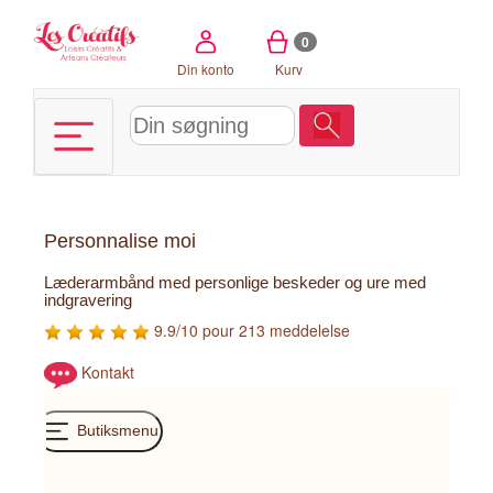
CCookie-styringspanel
0
Din konto
Kurv
Personnalise moi
Læderarmbånd med personlige beskeder og ure med
indgravering
9.9/10 pour 213 meddelelse
Kontakt
Butiksmenu