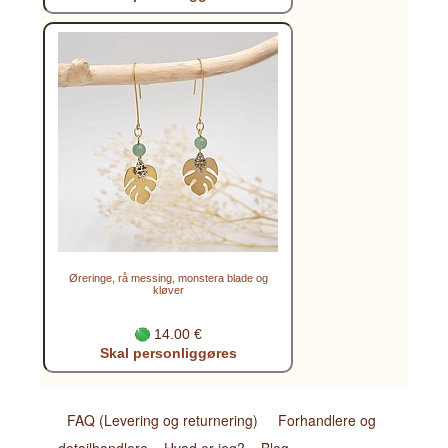
Øreringe, rå messing, monstera blade og
kløver
14.00 €
Skal personliggøres
FAQ (Levering og returnering)
Forhandlere og
detailhandlere
Hvad er jeg?
Blog