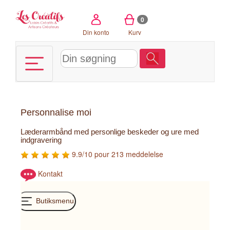
CCookie-styringspanel
0
Din konto
Kurv
Personnalise moi
Læderarmbånd med personlige beskeder og ure med
indgravering
9.9/10 pour 213 meddelelse
Kontakt
Butiksmenu