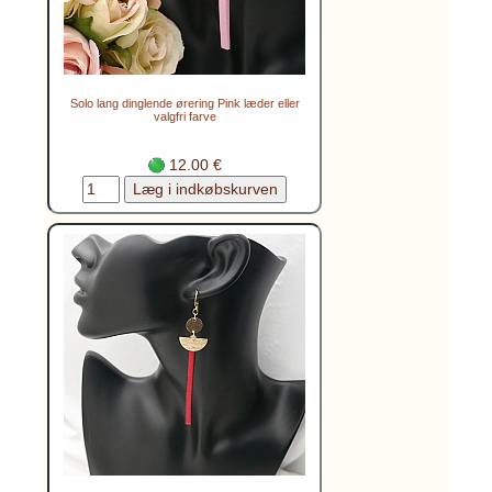
Solo lang dinglende ørering Pink læder eller
valgfri farve
12.00 €