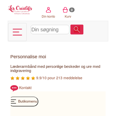
CCookie-styringspanel
0
Din konto
Kurv
Personnalise moi
Læderarmbånd med personlige beskeder og ure med
indgravering
9.9/10 pour 213 meddelelse
Kontakt
Butiksmenu