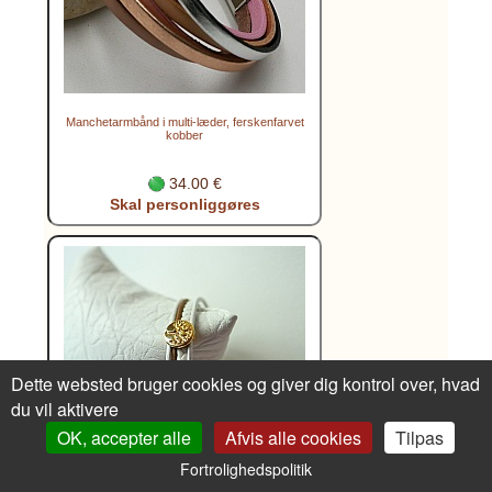
Manchetarmbånd i multi-læder, ferskenfarvet
kobber
34.00 €
Skal personliggøres
Dette websted bruger cookies og giver dig kontrol over, hvad
du vil aktivere
OK, accepter alle
Afvis alle cookies
Tilpas
Fortrolighedspolitik