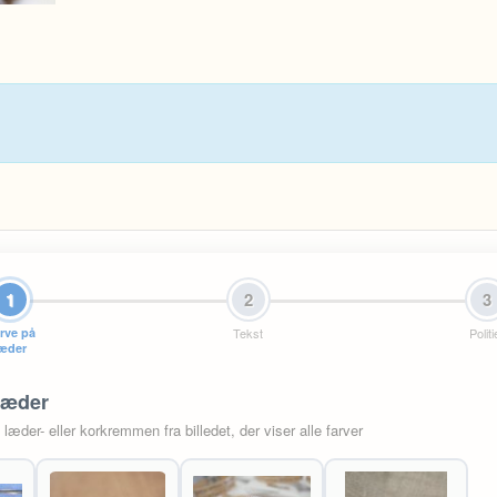
1
2
3
rve på
Tekst
Politi
læder
læder
æder- eller korkremmen fra billedet, der viser alle farver