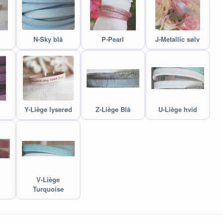
N-Sky blå
P-Pearl
J-Metallic sølv
Y-Liège lyserød
Z-Liège Blå
U-Liège hvid
V-Liège
Turquoise