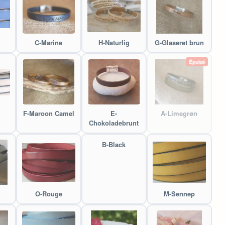
C-Marine
H-Naturlig
G-Glaseret brun
Épuisé
F-Maroon Camel
E-
A-Limegrøn
Chokoladebrunt
B-Black
O-Rouge
M-Sennep