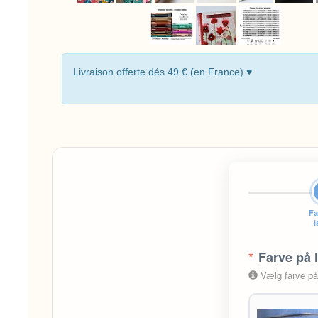
Livraison offerte dés 49 € (en France) ♥
Fa
*
Farve på 
Vælg farve på l