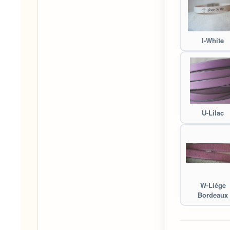
I-White
U-Lilac
W-Liège
Bordeaux