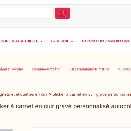
GORIER AF ARTIKLER
LÆRERNE
Gaveidéer fra vores kreativ
nd til kvinder
Florâme-armbånd
Læderarmbånd til mænd
Multi-tu
gnets et étiquettes en cuir
>
Sticker à carnet en cuir gravé personnalisé
cker à carnet en cuir gravé personnalisé autocol