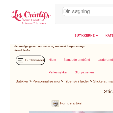
CCookie-styringspanel
BUTIKKERNE
KATE
Personlige gaver: armbånd og ure med indgravering i
farvet læder
Butiksmenu
Hjem
Blandede armbånd
Læderarmbå
Perlesmykker
Slut på serien
Butikker
>
Personnalise moi
>
Tilbehør i læder
>
Stickers, ma
Sti
Forrige artikel