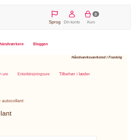
0
Din konto
Kurv
Sprog
e håndværkere
Bloggen
Håndværksværksted i Frankrig
Tilbehør i læder
rn ure
Enkeltdrejningsure
 autocollant
lant