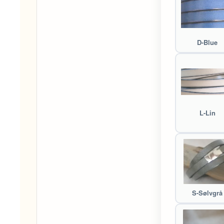
D-Blue
L-Lin
S-Sølvgrå