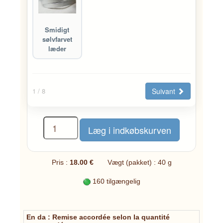
Smidigt
sølvfarvet
læder
Suivant
1
/ 8
Pris :
18.00 €
Vægt (pakket) : 40 g
160 tilgængelig
En da : Remise accordée selon la quantité