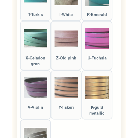
T-Turkis
I-White
R-Emerald
X-Celadon
Z-Old pink
U-Fuchsia
grøn
V-Violin
Y-fiskeri
K-guld
metallic