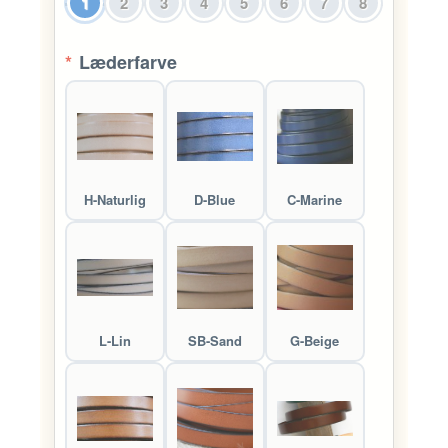
1
2
3
4
5
6
7
8
*
Læderfarve
H-Naturlig
D-Blue
C-Marine
L-Lin
SB-Sand
G-Beige