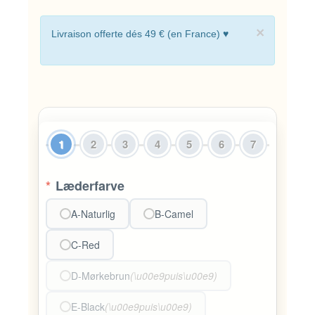
×
Livraison offerte dés 49 € (en France) ♥
1
2
3
4
5
6
7
*
Læderfarve
A-Naturlig
B-Camel
C-Red
D-Mørkebrun
(\u00e9puis\u00e9)
E-Black
(\u00e9puis\u00e9)