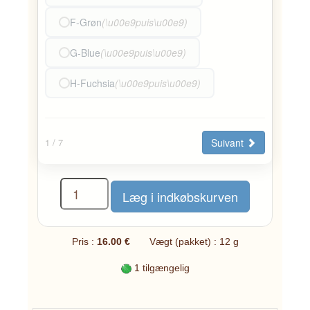
F-Grøn
(\u00e9puis\u00e9)
G-Blue
(\u00e9puis\u00e9)
H-Fuchsia
(\u00e9puis\u00e9)
Suivant
1
/ 7
Pris :
16.00 €
Vægt (pakket) : 12 g
1 tilgængelig