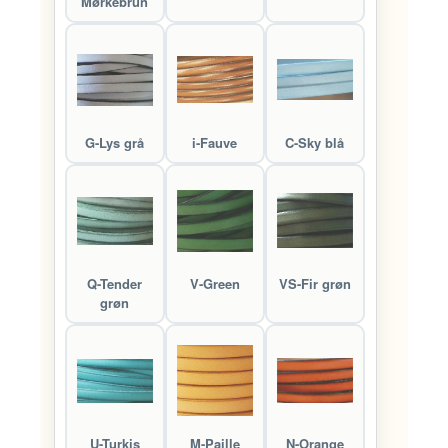
Mørkebrun
G-Lys grå
i-Fauve
C-Sky blå
Q-Tender
V-Green
VS-Fir grøn
grøn
U-Turkis
M-Paille
N-Orange