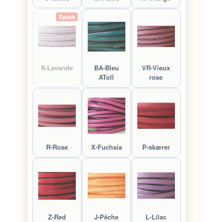
Épuisé
K-Lavande
BA-Bleu
VR-Vieux
AToll
rose
R-Rose
X-Fuchsia
P-skærer
Z-Red
J-Pêche
L-Lilac