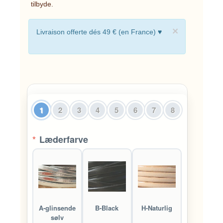
tilbyde.
×
Livraison offerte dés 49 € (en France) ♥
1
2
3
4
5
6
7
8
*
Læderfarve
A-glinsende
B-Black
H-Naturlig
sølv