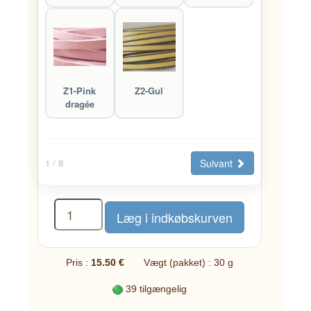
Z1-Pink
Z2-Gul
dragée
Suivant
1
/ 8
Pris :
15.50 €
Vægt (pakket) : 30 g
39 tilgængelig