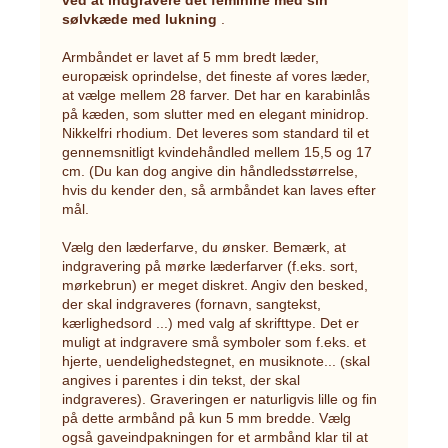
sølvkæde med lukning
.
Armbåndet er lavet af 5 mm bredt læder,
europæisk oprindelse, det fineste af vores læder,
at vælge mellem 28 farver. Det har en karabinlås
på kæden, som slutter med en elegant minidrop.
Nikkelfri rhodium. Det leveres som standard til et
gennemsnitligt kvindehåndled mellem 15,5 og 17
cm. (Du kan dog angive din håndledsstørrelse,
hvis du kender den, så armbåndet kan laves efter
mål.
Vælg den læderfarve, du ønsker. Bemærk, at
indgravering på mørke læderfarver (f.eks. sort,
mørkebrun) er meget diskret. Angiv den besked,
der skal indgraveres (fornavn, sangtekst,
kærlighedsord ...) med valg af skrifttype. Det er
muligt at indgravere små symboler som f.eks. et
hjerte, uendelighedstegnet, en musiknote... (skal
angives i parentes i din tekst, der skal
indgraveres). Graveringen er naturligvis lille og fin
på dette armbånd på kun 5 mm bredde. Vælg
også gaveindpakningen for et armbånd klar til at