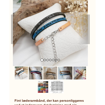
Previous
Next
Fint læderarmbånd, der kan personliggøres
ved at indgravere det feminine med sin