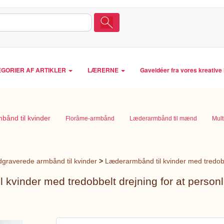
GORIER AF ARTIKLER
LÆRERNE
Gaveidéer fra vores kreativ
ånd til kvinder
Florâme-armbånd
Læderarmbånd til mænd
Mult
dgraverede armbånd til kvinder
>
Læderarmbånd til kvinder med tredobbe
 kvinder med tredobbelt drejning for at personl