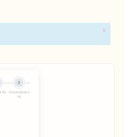
×
9
å lås
Gaveindpakni
ng