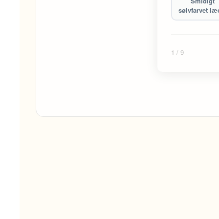
Smidigt
sølvfarvet læ
1
/ 9