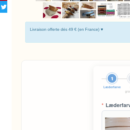
Livraison offerte dés 49 € (en France) ♥
1
Læderfarve
gra
*
Læderfar