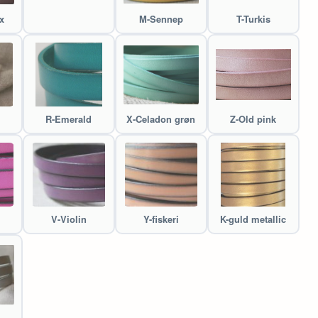
x
M-Sennep
T-Turkis
R-Emerald
X-Celadon grøn
Z-Old pink
V-Violin
Y-fiskeri
K-guld metallic