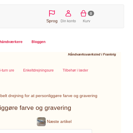
0
Din konto
Kurv
Sprog
e håndværkere
Bloggen
Håndværksværksted i Frankrig
i-turn ure
Enkeltdrejningsure
Tilbehør i læder
lt drejning for at personliggøre farve og gravering
iggøre farve og gravering
Næste artikel