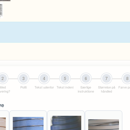
2
3
4
5
6
7
8
Med
Politi
Tekst udenfor
Tekst indeni
Særlige
Størrelse på
Farve p
vering?
instruktione
håndled
ve