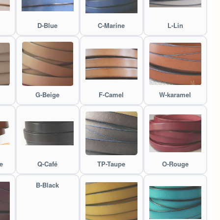
D-Blue
C-Marine
L-Lin
G-Beige
F-Camel
W-karamel
e
Q-Café
TP-Taupe
O-Rouge
B-Black