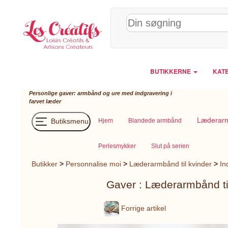
CCookie-styringspanel
BUTIKKERNE
KATE
Personlige gaver: armbånd og ure med indgravering i
farvet læder
Læderarmb
Butiksmenu
Hjem
Blandede armbånd
Perlesmykker
Slut på serien
Butikker
>
Personnalise moi
>
Læderarmbånd til kvinder
>
In
Gaver : Læderarmbånd til
Forrige artikel